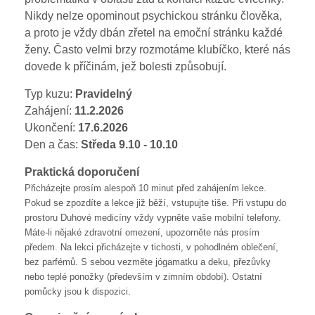
Nikdy nelze opominout psychickou stránku člověka,
a proto je vždy dbán zřetel na emoční stránku každé
ženy. Často velmi brzy rozmotáme klubíčko, které nás
dovede k příčinám, jež bolesti způsobují.
Typ kuzu:
Pravidelný
Zahájení:
11.2.2026
Ukončení:
17.6.2026
Den a čas:
Středa
9.10 - 10.10
Praktická doporučení
Přicházejte prosím alespoň 10 minut před zahájením lekce.
Pokud se zpozdíte a lekce již běží, vstupujte tiše. Při vstupu do
prostoru Duhové medicíny vždy vypněte vaše mobilní telefony.
Máte-li nějaké zdravotní omezení, upozorněte nás prosím
předem. Na lekci přicházejte v tichosti, v pohodlném oblečení,
bez parfémů. S sebou vezměte jógamatku a deku, přezůvky
nebo teplé ponožky (především v zimním období). Ostatní
pomůcky jsou k dispozici.