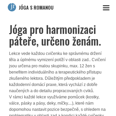
JÓGA S ROMANOU
Jóga pro harmonizaci
páteře, určeno ženám.
Lekce vede každou cvičenku ke správnému držení
těla a úplnému vymizení potíží v oblasti zad.. Cvičení
jsou určena pro malou skupinku, max. 12 žen s
benefitem individuálního a terapeutického přístupu
zkušeného lektora. Důležitým předpokladem je
každodenní domácí praxe, která vychází z dobře
naučených a do detailu propracovaných cviků.
V rámci každé lekce využíváme pomůcek (kostky,
válce, pásky a pásy, deky, míčky....), které nám
dopomohou nastavit pozice bezpečně, s ohledem na
problematiku v oblasti zad a kondici každé cvičenky.