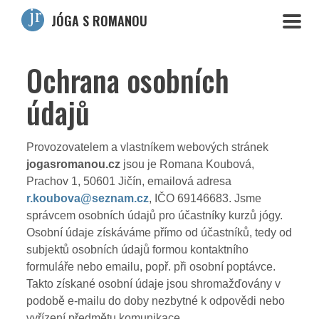
JÓGA S ROMANOU
Ochrana osobních
údajů
Provozovatelem a vlastníkem webových stránek
jogasromanou.cz
jsou je Romana Koubová,
Prachov 1, 50601 Jičín, emailová adresa
r.koubova@seznam.cz
, IČO 69146683. Jsme
správcem osobních údajů pro účastníky kurzů jógy.
Osobní údaje získáváme přímo od účastníků, tedy od
subjektů osobních údajů formou kontaktního
formuláře nebo emailu, popř. při osobní poptávce.
Takto získané osobní údaje jsou shromažďovány v
podobě e-mailu do doby nezbytné k odpovědi nebo
vyřízení předmětu komunikace.