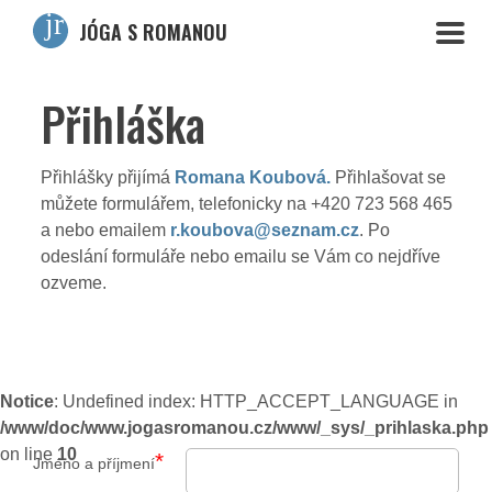
JÓGA S ROMANOU
Přihláška
Přihlášky přijímá
Romana Koubová.
Přihlašovat se
můžete formulářem, telefonicky na +420 723 568 465
a nebo emailem
r.koubova@seznam.cz
. Po
odeslání formuláře nebo emailu se Vám co nejdříve
ozveme.
Notice
: Undefined index: HTTP_ACCEPT_LANGUAGE in
/www/doc/www.jogasromanou.cz/www/_sys/_prihlaska.php
on line
10
*
Jméno a příjmení